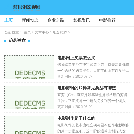
主页
新闻动态
企业之路
影视资讯
电影推荐
当前位置：
主页
>
文章中心
>
电影推荐
>
电影推荐
电影网上买票怎么买
选择购票平台在决定购票之前，首先需要选择
一个合适的购票平台。目前市面上有许多平台
可以选择，如官方电影票务网站：如猫眼、淘
更新时间：2026-08-07
票票、微影等，通常是最可靠的选择。移动应
电影剪辑的12种常见类型有哪些
用
直剪（Cut）直剪是最基础也是最常用的剪辑
手法，它直接将一个镜头切换到另一个镜头，
通常没有过渡效果。直剪的优势在于简单明
更新时间：2026-08-06
了，能够迅速传达信息。常见于对话场景，帮
电影制作是干什么的
助观众
电影制作的基本流程立项与剧本创作电影制作
的第一步是立项，这一阶段通常由制片人发