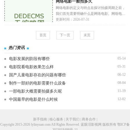
网络电影一般拍多久
影行
网络电影的定义与特点在探讨拍摄周期之前，
我们首先需要明确什么是网络电影。网络电影
是指以网络平台为主要播放渠道的电影作品，
更新时间：2026-07-31
通常预算较低，制作周期较短。与传统电影相
比
首页
下一页
末页
热门资讯
05-14
电影发展的阶段有哪些
05-31
电影院看电影效果怎么样
06-12
国产儿童电影存在的问题有哪些
08-04
制作一部好的电影需要什么设备
11-19
一部电影大概需要拍摄多久呢
12-02
中国最早的电影是什么时候
新手指南 | 核心服务 | 关于我们 | 商务合作 |
Copyright 2015-2026 lylinyuan.com All Rights Reserved. 蓝眼泪影视网 版权所有
鄂ICP备
2023018498号-11