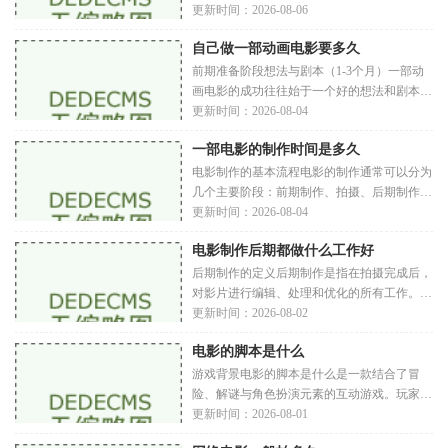
起。制片人会根据市场需求、观众偏好和资金
更新时间：2026-08-06
情况，选择适合的项目进行开发。编剧会根据
自己做一部动画电影要多久
选定
前期准备阶段想法与剧本（1-3个月）一部动
画电影的成功往往始于一个好的想法和剧本。
在这个阶段，团队需要进行头脑风暴，明确故
更新时间：2026-08-04
事主题、角色设定和主要情节发展。编写剧本
一部电影的制作时间是多久
不仅
电影制作的基本流程电影的制作通常可以分为
几个主要阶段：前期制作、拍摄、后期制作和
发行。这些阶段的每一个都需要投入大量的时
更新时间：2026-08-04
间和资源。前期制作前期制作是整个电影制作
电影制作后期都做什么工作好
过
后期制作的定义后期制作是指在拍摄完成后，
对影片进行编辑、处理和优化的所有工作。这
个阶段通常包括剪辑、视觉效果（VFX）、
更新时间：2026-08-02
音效设计、音乐制作、色彩校正等多个环节。
电影的脚本是什么
后期制
游戏背景电影的脚本是什么是一款结合了冒
险、解谜与角色扮演元素的互动游戏。玩家在
游戏中将扮演一位新晋编剧，探索不同的剧本
更新时间：2026-08-01
创作过程。游戏的世界观建立在一个虚构的电