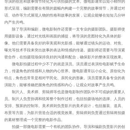
导演的创意和故事情节转化为可供拍摄的文本。微电影通常以短小精悍的
形式呈现，编剧需要在有限的篇幅内构建一个完整的故事情节，并通过对
话、动作等方式展现人物的性格和故事的发展，让观众能够在短短几分钟
内产生共鸣。
除了导演和编剧，微电影制作还需要一支专业的摄影团队。摄影师使
用摄影设备，通过对光线和画面的捕捉，将导演的意图转化为具体的影
像。他们需要具备良好的审美观和光影感，能够通过镜头的运动、对焦、
曝光等技术手段来突出故事的表达和情感的传递。摄影师还需要与导演紧
密合作，在拍摄现场保持良好的沟通和配合，确保影片的整体呈现效果。
微电影拍摄过程中少不了的就是演员。演员通过表演给电影赋予生命
力，传递角色的情感和人物的内心世界。微电影通常以小众化、原创化为
特点，角色也常常是相对平民化、亲民化的形象。演员需要具备专业的表
演能力，能够准确把握角色的情感和内心，让观众对故事产生共鸣。
制片人、美术师、剪辑师等也是微电影制作团队中不可或缺的重要人
员。制片人负责协调和统筹整个制作过程，包括拍摄场地的选择、人员的
安排、预算的控制等。美术师则负责影片的美术设计，包括服装、道具、
布景等方面，为影片营造合适的视觉效果。剪辑师则负责通过剪辑将拍摄
的素材整理成一个完整的电影作品。
拍摄一部微电影需要一个有机的团队协作。导演和编剧负责影片的创