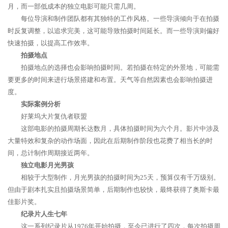
月，而一部低成本的独立电影可能只需几周。
每位导演和制作团队都有其独特的工作风格。一些导演倾向于在拍摄
时反复调整，以追求完美，这可能导致拍摄时间延长。而一些导演则偏好
快速拍摄，以提高工作效率。
拍摄地点
拍摄地点的选择也会影响拍摄时间。若拍摄在特定的外景地，可能需
要更多的时间来进行场景搭建和布置。天气等自然因素也会影响拍摄进
度。
实际案例分析
好莱坞大片复仇者联盟
这部电影的拍摄周期长达数月，具体拍摄时间为六个月。影片中涉及
大量特效和复杂的动作场面，因此在后期制作阶段也花费了相当长的时
间，总计制作周期接近两年。
独立电影月光男孩
相较于大型制作，月光男孩的拍摄时间为25天，预算仅有千万级别。
但由于剧本扎实且拍摄场景简单，后期制作也较快，最终获得了奥斯卡最
佳影片奖。
纪录片人生七年
这一系列纪录片从1976年开始拍摄，至今已进行了四次，每次拍摄周