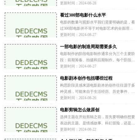
时刻在变化，因此进行市场调研至关重要。可
更新时间：2024-08-28
以通过以下几种方式获取信息社交媒体分析：
看过300部电影什么水平
观察社交媒体上观众的反馈，了解他们对不同
类型影片的反应。这可以通过分析热门话题、
电影的数量与观影水平我们需要明确的是，看
过300部电影并不等于对电影艺术的全面理
解。观影水平不仅取决于观看的数量，更与个
更新时间：2024-08-27
人的观影质量、理解能力和文化背景密切相
一部电影的制造周期需要多久
关。观影数量的意义观看300部电影意味着你
已经接触了多种多样的题材、风格和导演。这
电影制作的阶段电影制作通常分为三个主要阶
段：前期筹备、拍摄和后期制作。每个阶段都
有其独特的任务和挑战，决定了整部电影的质
更新时间：2024-08-27
量和完成时间。前期筹备前期筹备是电影制作
电影剧本创作包括哪些过程
中至关重要的一步，通常包括剧本创作、选
角、预算、场地考察和制作团队的组建等。这
构思阶段灵感来源电影剧本的创作往往源于多
一
种灵感，可能来自于生活经历、历史事件、小
说、诗歌，甚至是日常对话。编剧可以通过观
更新时间：2024-08-26
察生活中的点滴，捕捉到能够引发情感共鸣的
电影剪辑怎么做原创
故事。确定主题在构思阶段，编剧需要明确影
片的主题。主题是影片想要传达的核心思想，
选择主题在开始剪辑之前，首先要明确你想要
表达的主题。是情感故事、科幻冒险，还是励
志片段？确定主题能帮助你在后续过程中保持
更新时间：2024-08-22
一致性，并选择合适的素材。风格与主题密切