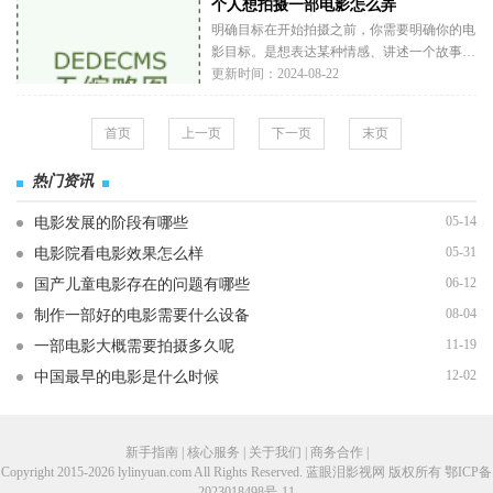
个人想拍摄一部电影怎么弄
相关。你是想走戏剧性路线，还是更偏向于幽
默风格？考虑色调、音乐和剪辑节奏，这些都
明确目标在开始拍摄之前，你需要明确你的电
影目标。是想表达某种情感、讲述一个故事，
还是探索某个主题？确定目标能帮助你在整个
更新时间：2024-08-22
创作过程中保持一致。选择主题选择一个能够
引起共鸣的主题是至关重要的。你可以从生活
首页
上一页
下一页
末页
中汲取灵感人际关系成长与蜕变社会问题幻想
热门资讯
05-14
电影发展的阶段有哪些
05-31
电影院看电影效果怎么样
06-12
国产儿童电影存在的问题有哪些
08-04
制作一部好的电影需要什么设备
11-19
一部电影大概需要拍摄多久呢
12-02
中国最早的电影是什么时候
新手指南 | 核心服务 | 关于我们 | 商务合作 |
Copyright 2015-2026 lylinyuan.com All Rights Reserved. 蓝眼泪影视网 版权所有
鄂ICP备
2023018498号-11