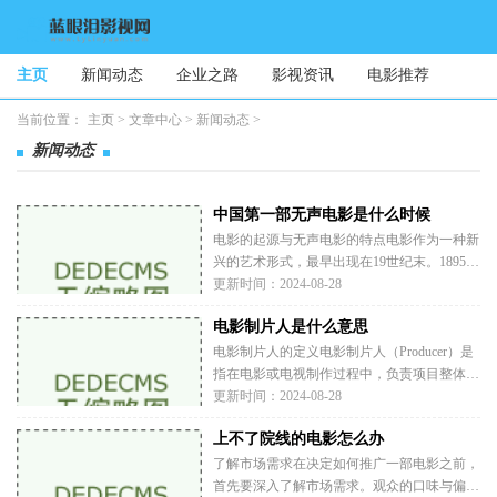
主页
新闻动态
企业之路
影视资讯
电影推荐
当前位置：
主页
>
文章中心
>
新闻动态
>
新闻动态
中国第一部无声电影是什么时候
电影的起源与无声电影的特点电影作为一种新
兴的艺术形式，最早出现在19世纪末。1895
年，法国的卢米埃尔兄弟首次将电影带入公众
更新时间：2024-08-28
视野。随后的几十年里，电影逐渐发展成为一
电影制片人是什么意思
种全球性的娱乐方式。无声电影的时代大约持
续到1927年，尽管在这之前，电影已
电影制片人的定义电影制片人（Producer）是
指在电影或电视制作过程中，负责项目整体管
理和协调的人。这个角色在制作的各个阶段都
更新时间：2024-08-28
扮演着重要的角色，从创意开发、融资、选角
上不了院线的电影怎么办
到后期制作和发行，制片人都是不可或缺的参
与者。制片人的主要职责项目开发：
了解市场需求在决定如何推广一部电影之前，
首先要深入了解市场需求。观众的口味与偏好